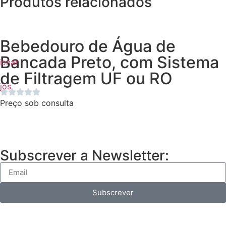
Produtos relacionados
Bebedouro de Água de
Bancada Preto, com Sistema
ionar
de Filtragem UF ou RO
jos
Preço sob consulta
Subscrever a Newsletter:
Subscrever