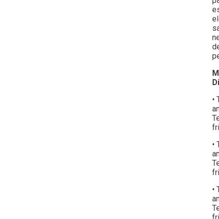
p
e
e
s
n
d
p
M
D
•
a
T
fr
•
a
T
f
•
a
T
f