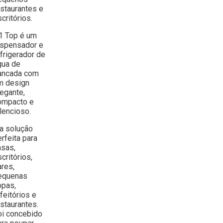
estaurantes e
critórios.
1 Top é um
ispensador e
efrigerador de
gua de
ancada com
m design
legante,
ompacto e
lencioso.
 a solução
rfeita para
asas,
critórios,
ares,
equenas
opas,
feitórios e
estaurantes.
oi concebido