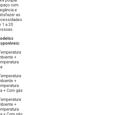
ara poupar
spaço com
legância e
atisfazer as
ecessidades
e 1 a 20
essoas.
odelos
isponíveis:
 Temperatura
mbiente +
emperatura
ia
 Temperatura
mbiente +
emperatura
ria + Com gás
 Temperatura
mbiente +
emperatura
ria + Com gás