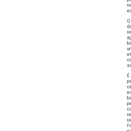
r
es
Q
d
r
á
b
u
e
c
si
É
pe
c
es
b
p
c
re
r
F