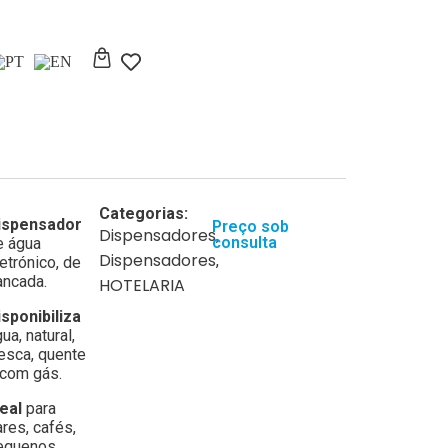
Categorias:
ispensador
Preço sob
Dispensadores
,
consulta
e água
Dispensadores
,
etrónico, de
ancada.
HOTELARIA
isponibiliza
ua, natural,
resca, quente
 com gás.
deal
para
ares, cafés,
equenos