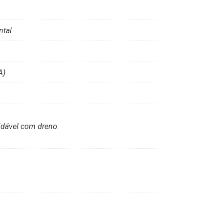
ntal
A)
idável com dreno.