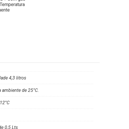
 Temperatura
uente
de 4,3 litros
a ambiente de 25°C.
 12°C
e 0,5 Lts