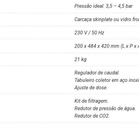
Pressão ideal: 3,5 – 4,5 bar
Carcaça skinplate ou vidro fro
230 V / 50 Hz
200 x 484 x 420 mm (L x P x 
21 kg
Regulador de caudal.
Tabuleiro coletor em aço inox
Ajuste de dose.
Kit de filtragem.
Redutor de pressão de água.
Redutor de CO2.